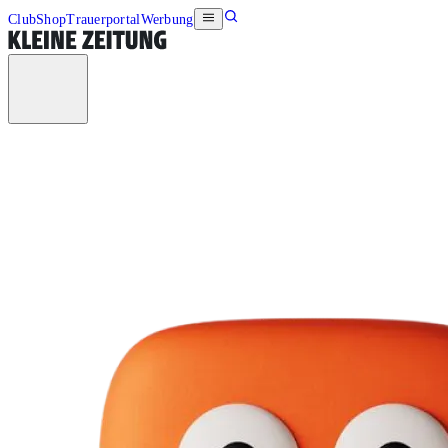
Club
Shop
Trauerportal
Werbung