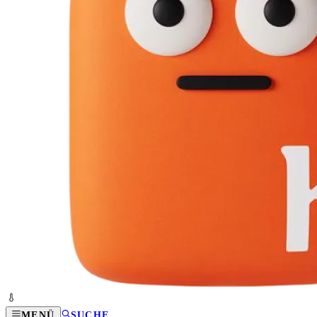
MENÜ
SUCHE