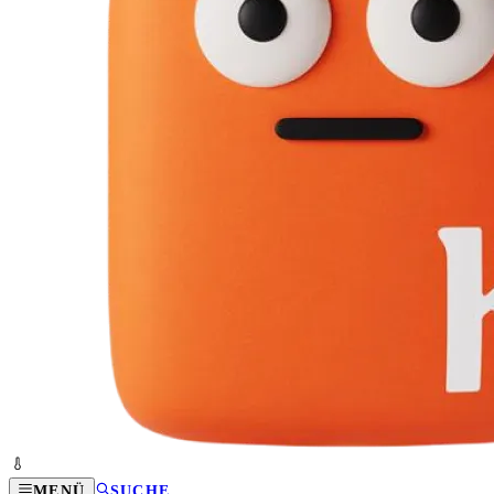
MENÜ
SUCHE