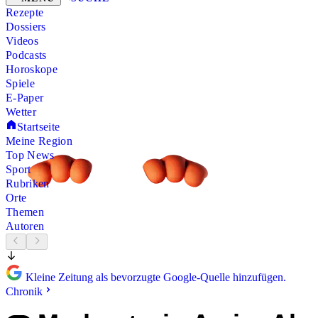
Rezepte
Dossiers
Videos
Podcasts
Horoskope
Spiele
E-Paper
Wetter
Startseite
Meine Region
Top News
Sport
Rubriken
Orte
Themen
Autoren
Kleine Zeitung als bevorzugte Google-Quelle hinzufügen.
Chronik