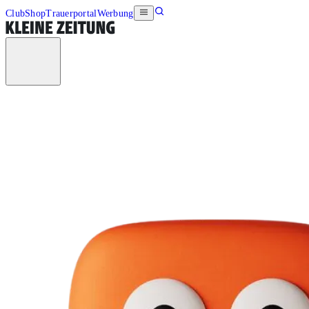
Club
Shop
Trauerportal
Werbung