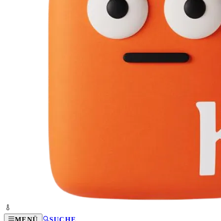
MENÜ
SUCHE