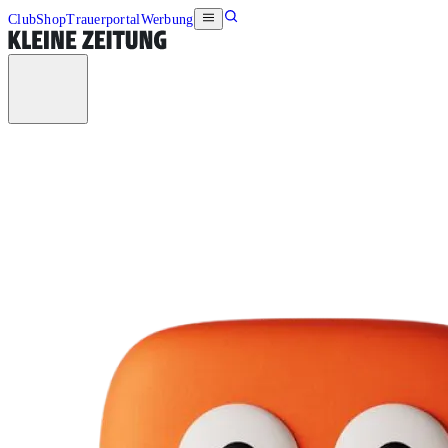
Club
Shop
Trauerportal
Werbung