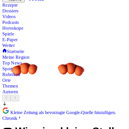
Rezepte
Dossiers
Videos
Podcasts
Horoskope
Spiele
E-Paper
Wetter
Startseite
Meine Region
Top News
Sport
Rubriken
Orte
Themen
Autoren
Kleine Zeitung als bevorzugte Google-Quelle hinzufügen.
Chronik