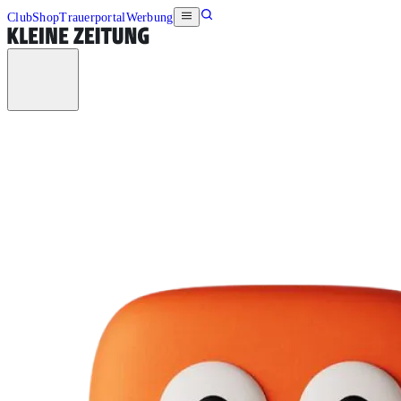
Club
Shop
Trauerportal
Werbung