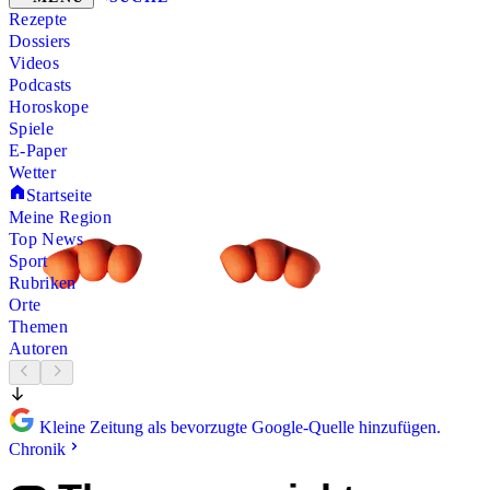
Rezepte
Dossiers
Videos
Podcasts
Horoskope
Spiele
E-Paper
Wetter
Startseite
Meine Region
Top News
Sport
Rubriken
Orte
Themen
Autoren
Kleine Zeitung als bevorzugte Google-Quelle hinzufügen.
Chronik