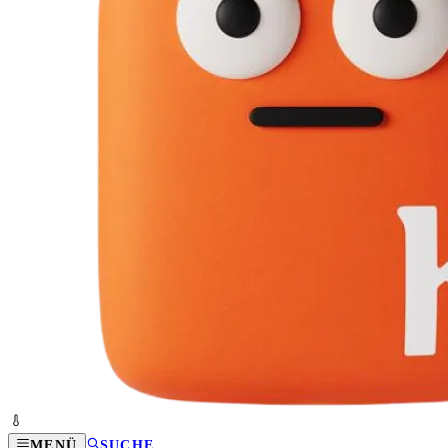
MENÜ
SUCHE