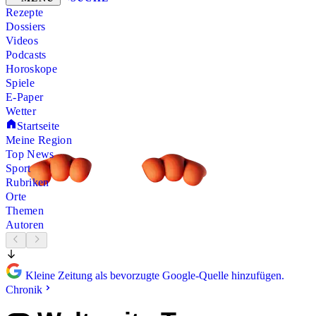
Rezepte
Dossiers
Videos
Podcasts
Horoskope
Spiele
E-Paper
Wetter
Startseite
Meine Region
Top News
Sport
Rubriken
Orte
Themen
Autoren
Kleine Zeitung als bevorzugte Google-Quelle hinzufügen.
Chronik