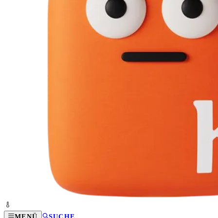
MENÜ
SUCHE