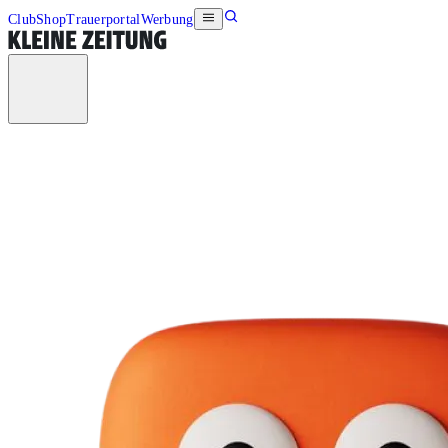
Club
Shop
Trauerportal
Werbung