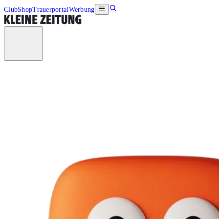
Club
Shop
Trauerportal
Werbung