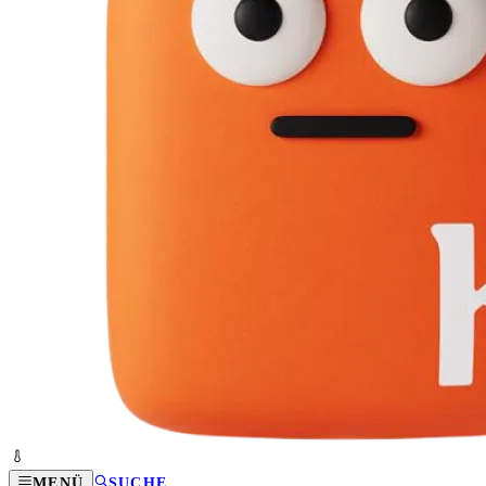
MENÜ
SUCHE