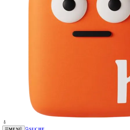
MENÜ
SUCHE