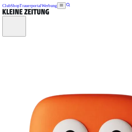
Club
Shop
Trauerportal
Werbung