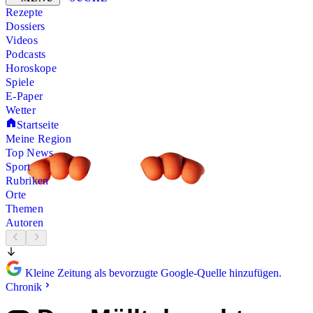
Rezepte
Dossiers
Videos
Podcasts
Horoskope
Spiele
E-Paper
Wetter
Startseite
Meine Region
Top News
Sport
Rubriken
Orte
Themen
Autoren
Kleine Zeitung als bevorzugte Google-Quelle hinzufügen.
Chronik