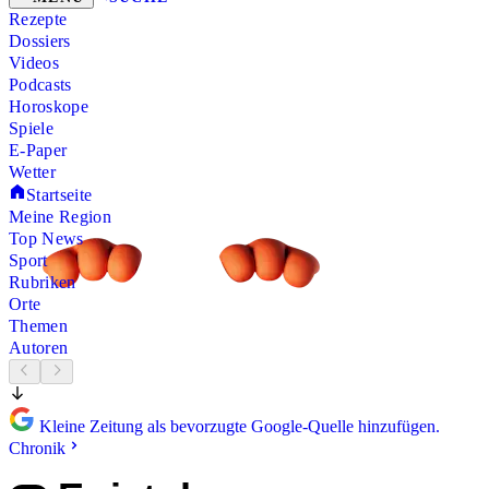
Rezepte
Dossiers
Videos
Podcasts
Horoskope
Spiele
E-Paper
Wetter
Startseite
Meine Region
Top News
Sport
Rubriken
Orte
Themen
Autoren
Kleine Zeitung als bevorzugte Google-Quelle hinzufügen.
Chronik