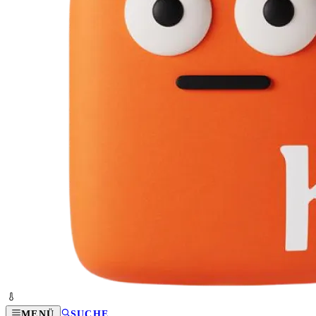
MENÜ
SUCHE