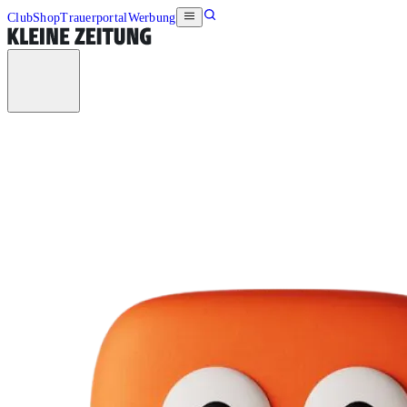
Club
Shop
Trauerportal
Werbung