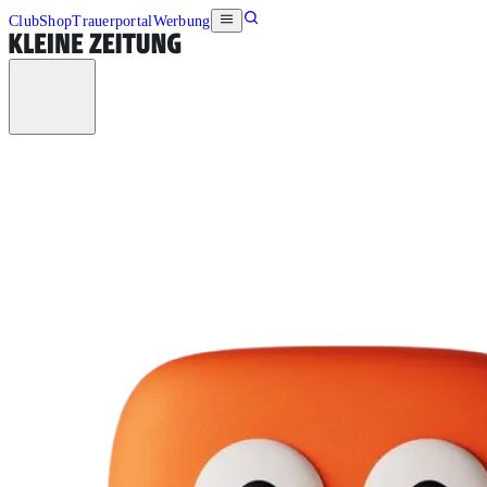
Club
Shop
Trauerportal
Werbung