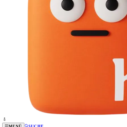
MENÜ
SUCHE