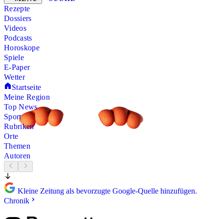
Rezepte
Dossiers
Videos
Podcasts
Horoskope
Spiele
E-Paper
Wetter
Startseite
Meine Region
Top News
Sport
Rubriken
Orte
Themen
Autoren
Kleine Zeitung als bevorzugte Google-Quelle hinzufügen.
Chronik