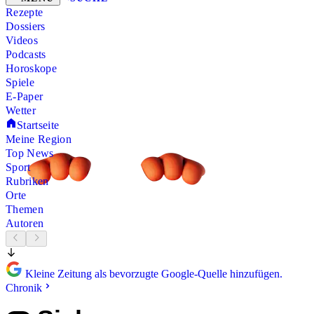
Rezepte
Dossiers
Videos
Podcasts
Horoskope
Spiele
E-Paper
Wetter
Startseite
Meine Region
Top News
Sport
Rubriken
Orte
Themen
Autoren
Kleine Zeitung als bevorzugte Google-Quelle hinzufügen.
Chronik