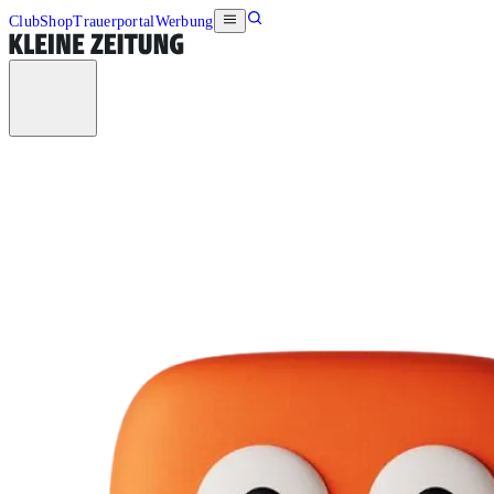
Club
Shop
Trauerportal
Werbung