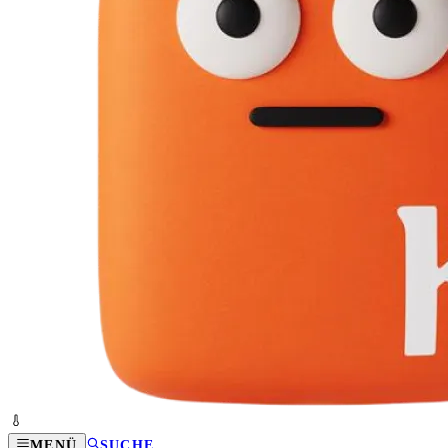
MENÜ
SUCHE