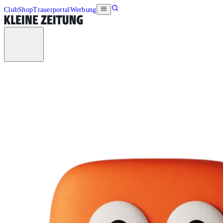
Club
Shop
Trauerportal
Werbung