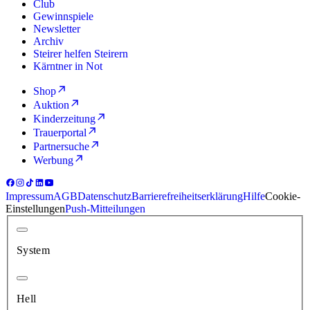
Club
Gewinnspiele
Newsletter
Archiv
Steirer helfen Steirern
Kärntner in Not
Shop
Auktion
Kinderzeitung
Trauerportal
Partnersuche
Werbung
Impressum
AGB
Datenschutz
Barrierefreiheitserklärung
Hilfe
Cookie-
Einstellungen
Push-Mitteilungen
System
Hell