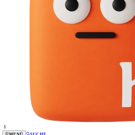
MENÜ
SUCHE