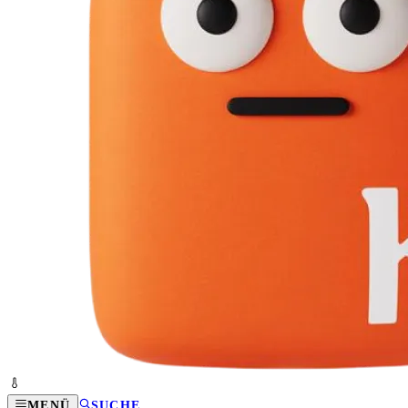
MENÜ
SUCHE