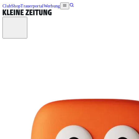
Club
Shop
Trauerportal
Werbung