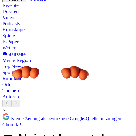
Rezepte
Dossiers
Videos
Podcasts
Horoskope
Spiele
E-Paper
Wetter
Startseite
Meine Region
Top News
Sport
Rubriken
Orte
Themen
Autoren
Kleine Zeitung als bevorzugte Google-Quelle hinzufügen.
Chronik