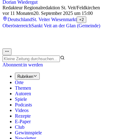
Dorian Wiedergut
Redakteur Regionalredaktion St. Veit/Feldkirchen
vor 11 Monaten
20. September 2025 um 15:00
Deutschland
St. Veiter Wiesenmarkt
+2
Oberösterreich
Sankt Veit an der Glan (Gemeinde)
Abonnent:in werden
Rubriken
Orte
Themen
Autoren
Spiele
Podcasts
Videos
Rezepte
E-Paper
Club
Gewinnspiele
Newsletter