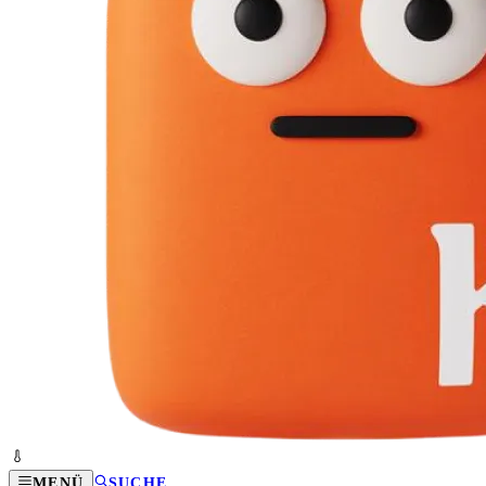
MENÜ
SUCHE