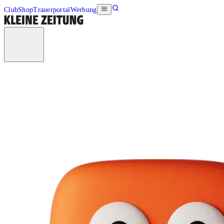
Club
Shop
Trauerportal
Werbung