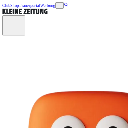
Club
Shop
Trauerportal
Werbung