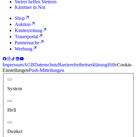
Steirer helfen Steirern
Kärntner in Not
Shop
Auktion
Kinderzeitung
Trauerportal
Partnersuche
Werbung
Impressum
AGB
Datenschutz
Barrierefreiheitserklärung
Hilfe
Cookie-
Einstellungen
Push-Mitteilungen
System
Hell
Dunkel