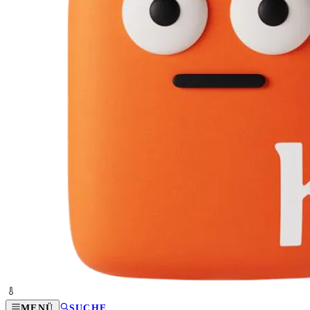
MENÜ
SUCHE