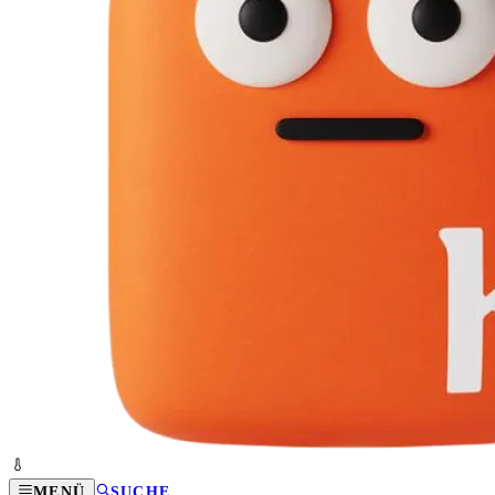
MENÜ
SUCHE