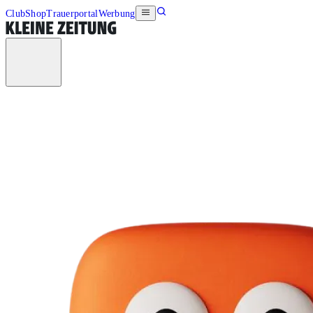
Club
Shop
Trauerportal
Werbung