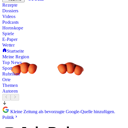
Rezepte
Dossiers
Videos
Podcasts
Horoskope
Spiele
E-Paper
Wetter
Startseite
Meine Region
Top News
Sport
Rubriken
Orte
Themen
Autoren
Kleine Zeitung als bevorzugte Google-Quelle hinzufügen.
Politik