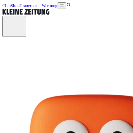
Club
Shop
Trauerportal
Werbung