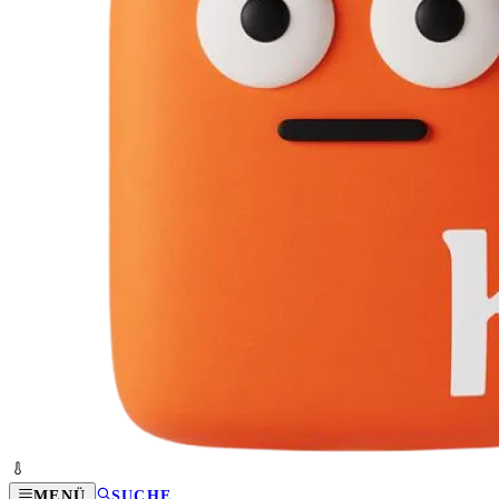
MENÜ
SUCHE