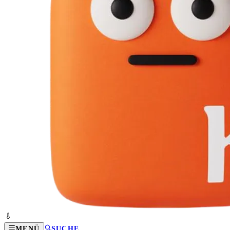
MENÜ
SUCHE