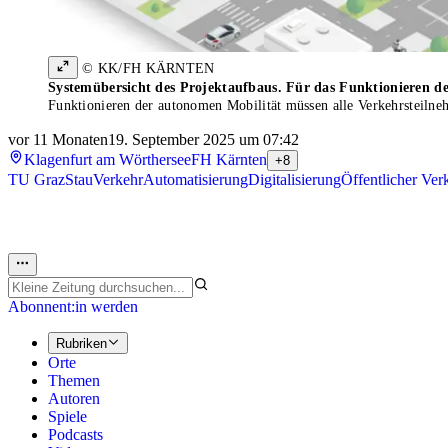
© KK/FH KÄRNTEN
Systemübersicht des Projektaufbaus. Für das Funktionieren de
Funktionieren der autonomen Mobilität müssen alle Verkehrsteilneh
vor 11 Monaten
19. September 2025 um 07:42
Klagenfurt am Wörthersee
FH Kärnten
+8
TU Graz
Stau
Verkehr
Automatisierung
Digitalisierung
Öffentlicher Ver
Abonnent:in werden
Rubriken
Orte
Themen
Autoren
Spiele
Podcasts