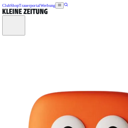
Club
Shop
Trauerportal
Werbung