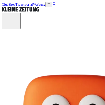
Club
Shop
Trauerportal
Werbung