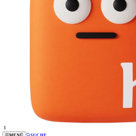
MENÜ
SUCHE