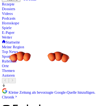
Rezepte
Dossiers
Videos
Podcasts
Horoskope
Spiele
E-Paper
Wetter
Startseite
Meine Region
Top News
Sport
Rubriken
Orte
Themen
Autoren
Kleine Zeitung als bevorzugte Google-Quelle hinzufügen.
Chronik