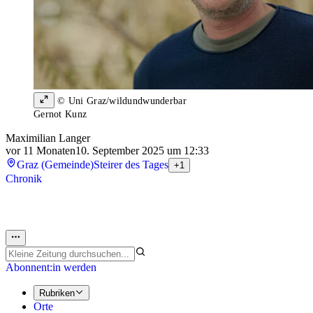
© Uni Graz/wildundwunderbar
Gernot Kunz
Maximilian Langer
vor 11 Monaten
10. September 2025 um 12:33
Graz (Gemeinde)
Steirer des Tages
+1
Chronik
Abonnent:in werden
Rubriken
Orte