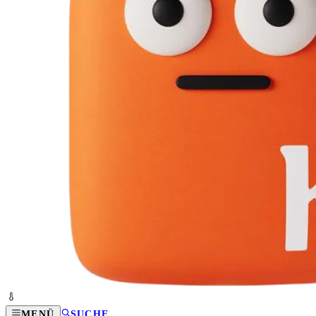
MENÜ
SUCHE