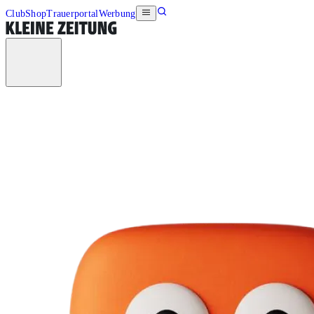
Club
Shop
Trauerportal
Werbung