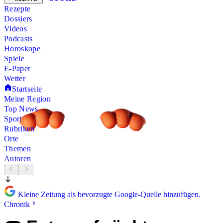
Rezepte
Dossiers
Videos
Podcasts
Horoskope
Spiele
E-Paper
Wetter
Startseite
Meine Region
Top News
Sport
Rubriken
Orte
Themen
Autoren
Kleine Zeitung als bevorzugte Google-Quelle hinzufügen.
Chronik