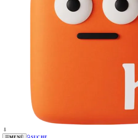
MENÜ
SUCHE