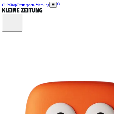
Club
Shop
Trauerportal
Werbung