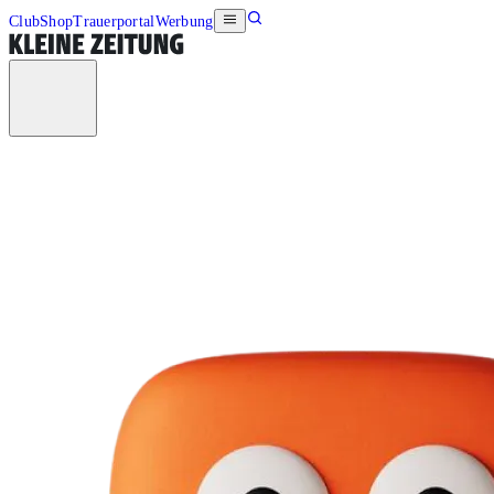
Club
Shop
Trauerportal
Werbung