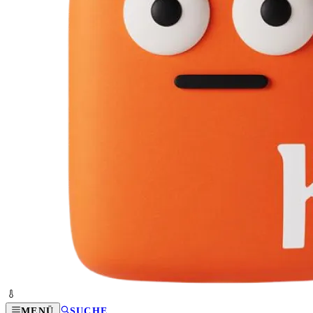
MENÜ
SUCHE