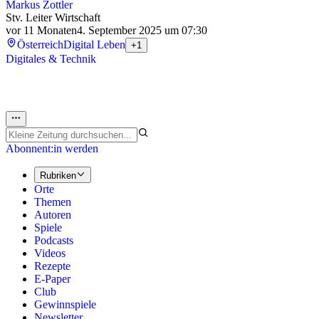
Markus Zottler
Stv. Leiter Wirtschaft
vor 11 Monaten
4. September 2025 um 07:30
Österreich
Digital Leben
+1
Digitales & Technik
Abonnent:in werden
Rubriken
Orte
Themen
Autoren
Spiele
Podcasts
Videos
Rezepte
E-Paper
Club
Gewinnspiele
Newsletter