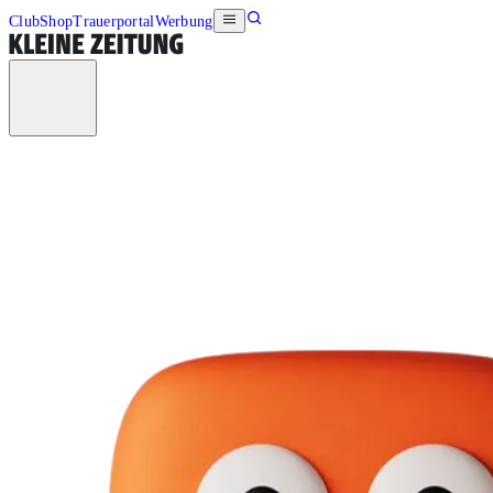
Club
Shop
Trauerportal
Werbung