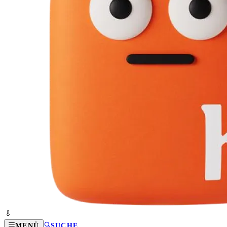
MENÜ
SUCHE