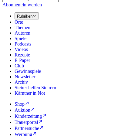
Abonnent:in werden
Rubriken
Orte
Themen
Autoren
Spiele
Podcasts
Videos
Rezepte
E-Paper
Club
Gewinnspiele
Newsletter
Archiv
Steirer helfen Steirern
Kärntner in Not
Shop
Auktion
Kinderzeitung
Trauerportal
Partnersuche
Werbung