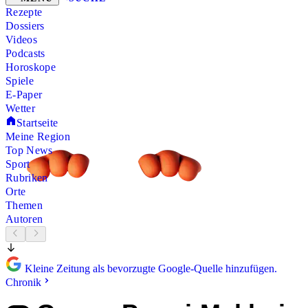
Rezepte
Dossiers
Videos
Podcasts
Horoskope
Spiele
E-Paper
Wetter
Startseite
Meine Region
Top News
Sport
Rubriken
Orte
Themen
Autoren
Kleine Zeitung als bevorzugte Google-Quelle hinzufügen.
Chronik