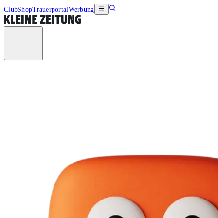
Club
Shop
Trauerportal
Werbung