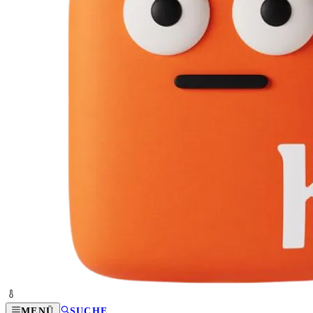
MENÜ
SUCHE