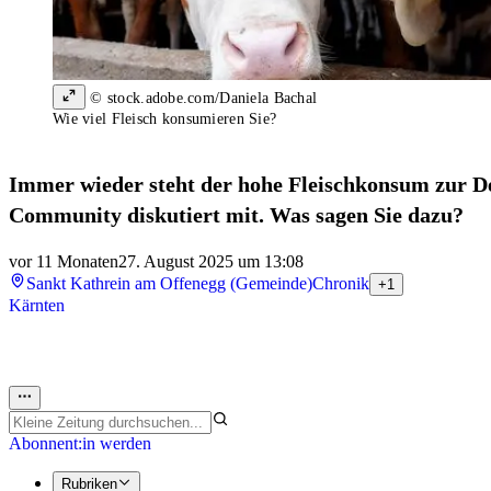
© stock.adobe.com/Daniela Bachal
Wie viel Fleisch konsumieren Sie?
Immer wieder steht der hohe Fleischkonsum zur De
Community diskutiert mit. Was sagen Sie dazu?
vor 11 Monaten
27. August 2025 um 13:08
Sankt Kathrein am Offenegg (Gemeinde)
Chronik
+1
Kärnten
Abonnent:in werden
Rubriken