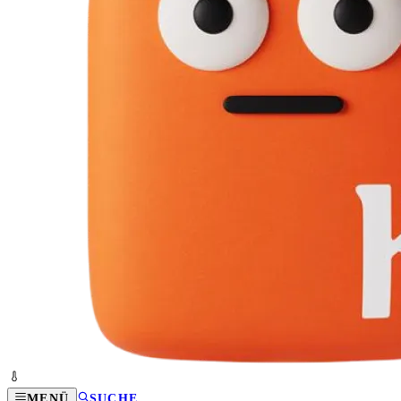
MENÜ
SUCHE