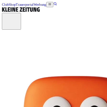
Club
Shop
Trauerportal
Werbung