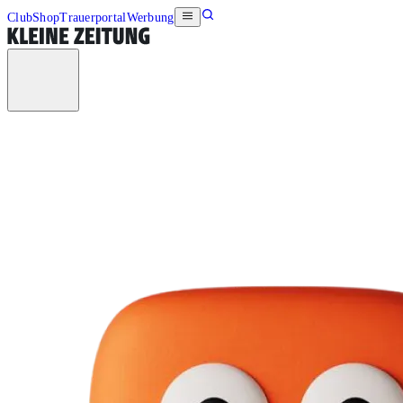
Club
Shop
Trauerportal
Werbung