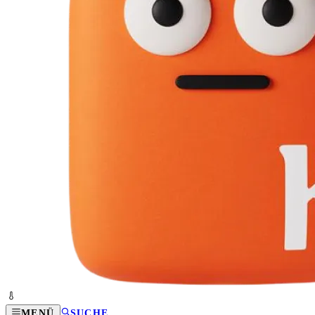
MENÜ
SUCHE