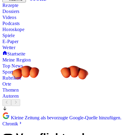
Rezepte
Dossiers
Videos
Podcasts
Horoskope
Spiele
E-Paper
Wetter
Startseite
Meine Region
Top News
Sport
Rubriken
Orte
Themen
Autoren
Kleine Zeitung als bevorzugte Google-Quelle hinzufügen.
Chronik