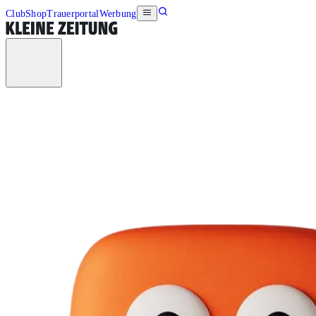
Club
Shop
Trauerportal
Werbung