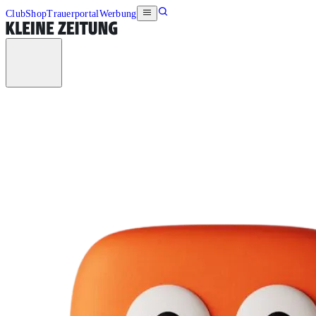
Club
Shop
Trauerportal
Werbung