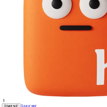
MENÜ
SUCHE