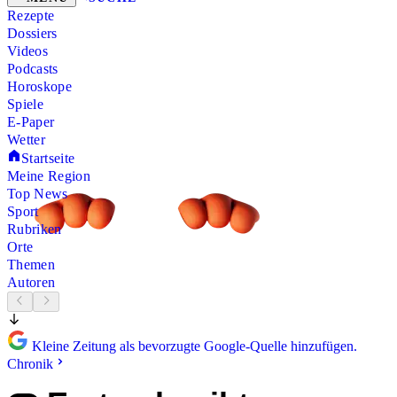
Rezepte
Dossiers
Videos
Podcasts
Horoskope
Spiele
E-Paper
Wetter
Startseite
Meine Region
Top News
Sport
Rubriken
Orte
Themen
Autoren
Kleine Zeitung als bevorzugte Google-Quelle hinzufügen.
Chronik