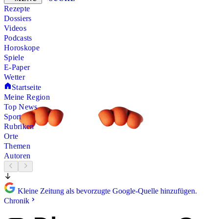
Rezepte
Dossiers
Videos
Podcasts
Horoskope
Spiele
E-Paper
Wetter
Startseite
Meine Region
Top News
Sport
Rubriken
Orte
Themen
Autoren
Kleine Zeitung als bevorzugte Google-Quelle hinzufügen.
Chronik