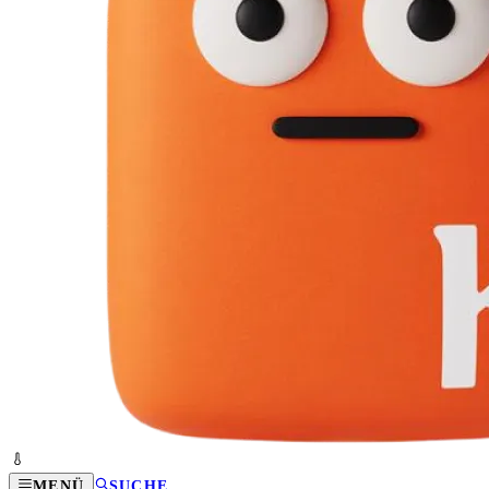
MENÜ
SUCHE