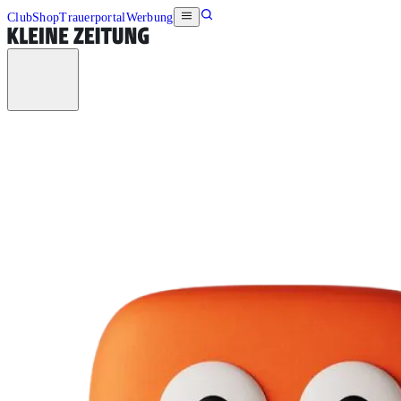
Club
Shop
Trauerportal
Werbung