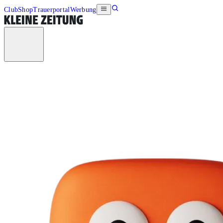
Club
Shop
Trauerportal
Werbung