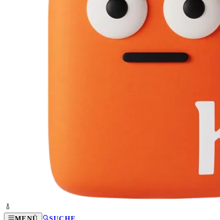
MENÜ
SUCHE