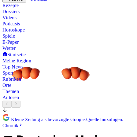
Rezepte
Dossiers
Videos
Podcasts
Horoskope
Spiele
E-Paper
Wetter
Startseite
Meine Region
Top News
Sport
Rubriken
Orte
Themen
Autoren
Kleine Zeitung als bevorzugte Google-Quelle hinzufügen.
Chronik