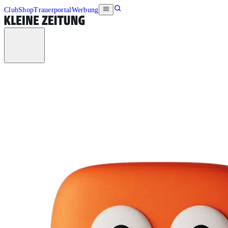
Club
Shop
Trauerportal
Werbung