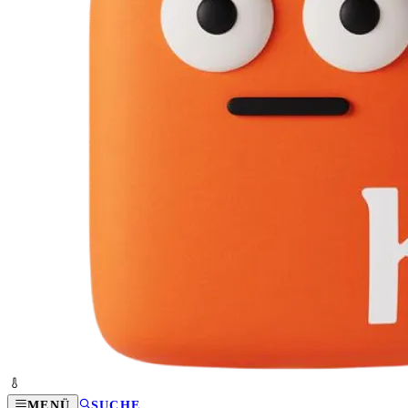
MENÜ
SUCHE