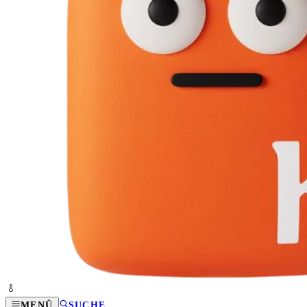
MENÜ
SUCHE