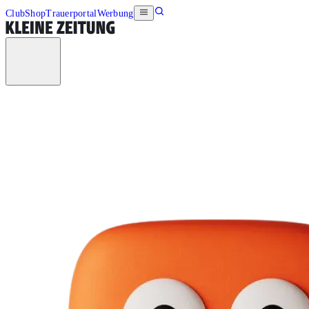
Club
Shop
Trauerportal
Werbung