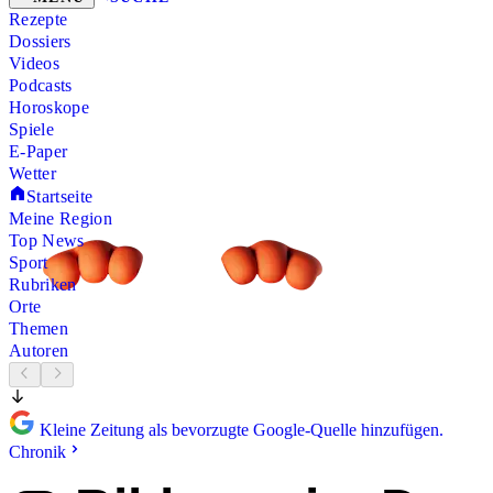
Rezepte
Dossiers
Videos
Podcasts
Horoskope
Spiele
E-Paper
Wetter
Startseite
Meine Region
Top News
Sport
Rubriken
Orte
Themen
Autoren
Kleine Zeitung als bevorzugte Google-Quelle hinzufügen.
Chronik