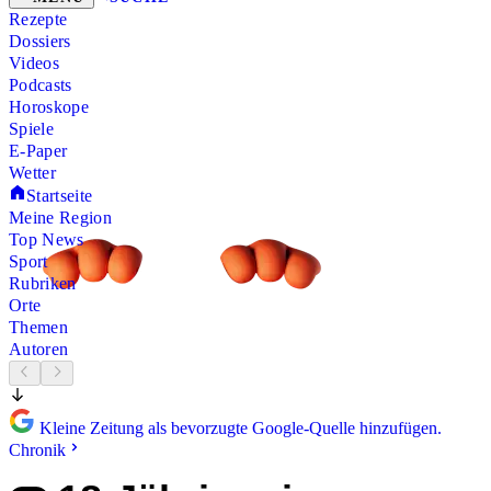
Rezepte
Dossiers
Videos
Podcasts
Horoskope
Spiele
E-Paper
Wetter
Startseite
Meine Region
Top News
Sport
Rubriken
Orte
Themen
Autoren
Kleine Zeitung als bevorzugte Google-Quelle hinzufügen.
Chronik