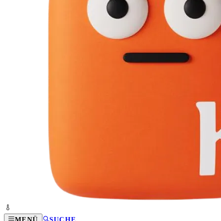
MENÜ
SUCHE