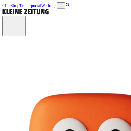
Club
Shop
Trauerportal
Werbung