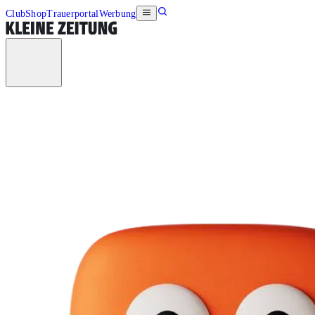
Club
Shop
Trauerportal
Werbung