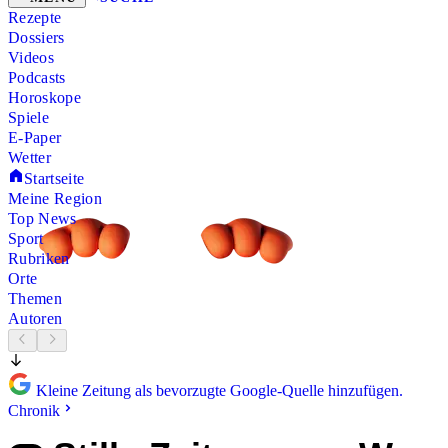
Rezepte
Dossiers
Videos
Podcasts
Horoskope
Spiele
E-Paper
Wetter
Startseite
Meine Region
Top News
Sport
Rubriken
Orte
Themen
Autoren
Kleine Zeitung als bevorzugte Google-Quelle hinzufügen.
Chronik