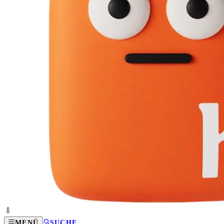
MENÜ
SUCHE