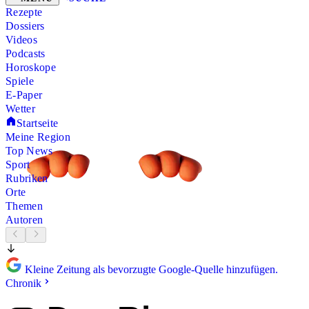
Rezepte
Dossiers
Videos
Podcasts
Horoskope
Spiele
E-Paper
Wetter
Startseite
Meine Region
Top News
Sport
Rubriken
Orte
Themen
Autoren
Kleine Zeitung als bevorzugte Google-Quelle hinzufügen.
Chronik