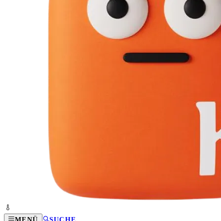
MENÜ
SUCHE