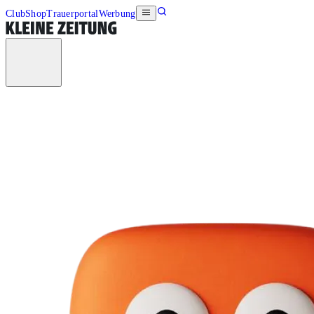
Club
Shop
Trauerportal
Werbung