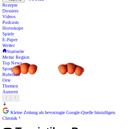
Rezepte
Dossiers
Videos
Podcasts
Horoskope
Spiele
E-Paper
Wetter
Startseite
Meine Region
Top News
Sport
Rubriken
Orte
Themen
Autoren
Kleine Zeitung als bevorzugte Google-Quelle hinzufügen.
Chronik