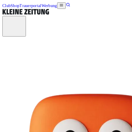
Club
Shop
Trauerportal
Werbung