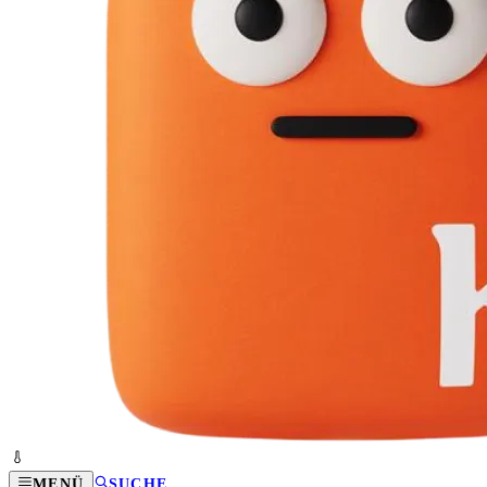
MENÜ
SUCHE