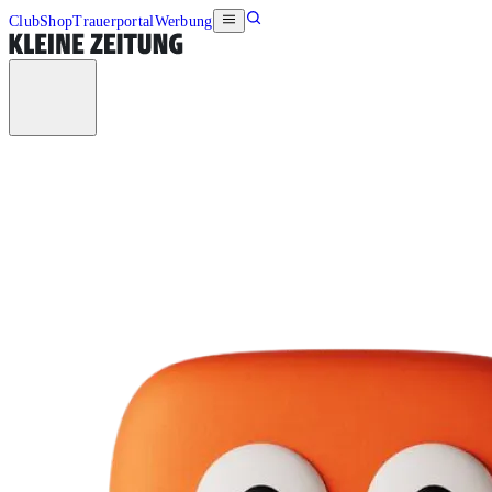
Club
Shop
Trauerportal
Werbung