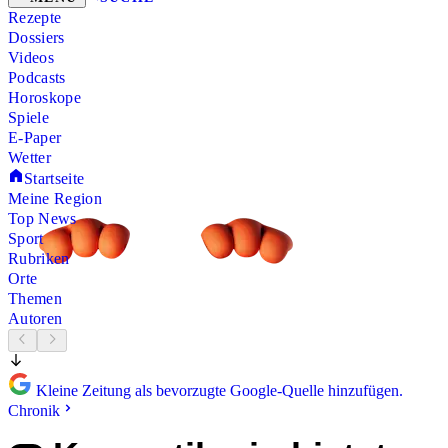
Rezepte
Dossiers
Videos
Podcasts
Horoskope
Spiele
E-Paper
Wetter
Startseite
Meine Region
Top News
Sport
Rubriken
Orte
Themen
Autoren
Kleine Zeitung als bevorzugte Google-Quelle hinzufügen.
Chronik