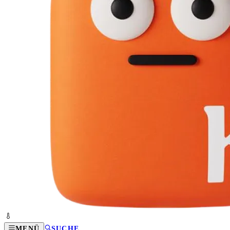
MENÜ
SUCHE