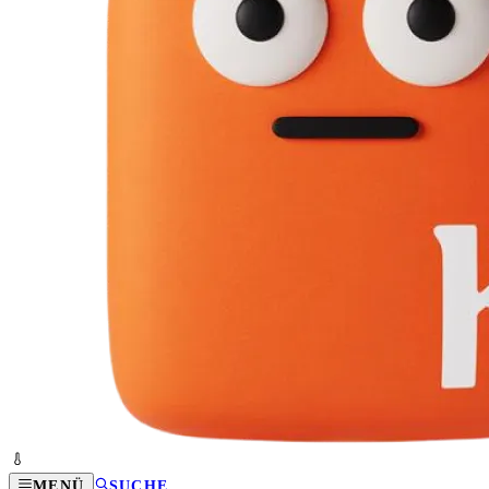
MENÜ
SUCHE