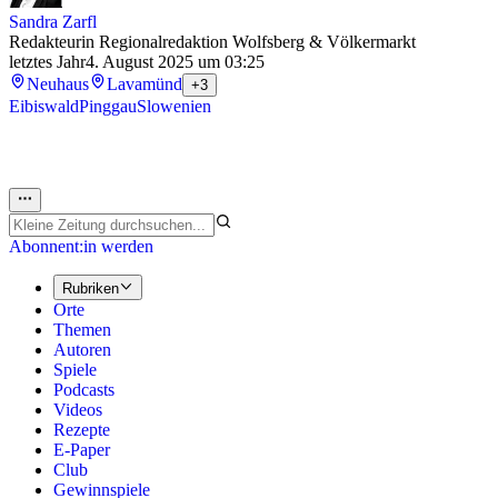
Sandra Zarfl
Redakteurin Regionalredaktion Wolfsberg & Völkermarkt
letztes Jahr
4. August 2025 um 03:25
Neuhaus
Lavamünd
+3
Eibiswald
Pinggau
Slowenien
Abonnent:in werden
Rubriken
Orte
Themen
Autoren
Spiele
Podcasts
Videos
Rezepte
E-Paper
Club
Gewinnspiele