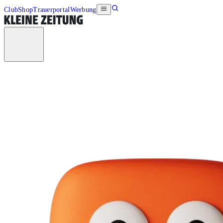
Club
Shop
Trauerportal
Werbung