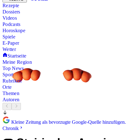
Rezepte
Dossiers
Videos
Podcasts
Horoskope
Spiele
E-Paper
Wetter
Startseite
Meine Region
Top News
Sport
Rubriken
Orte
Themen
Autoren
Kleine Zeitung als bevorzugte Google-Quelle hinzufügen.
Chronik