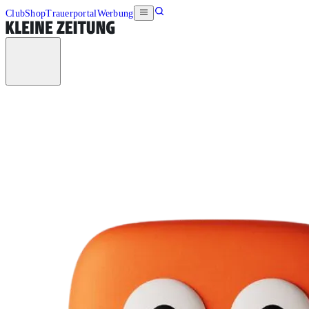
Club
Shop
Trauerportal
Werbung