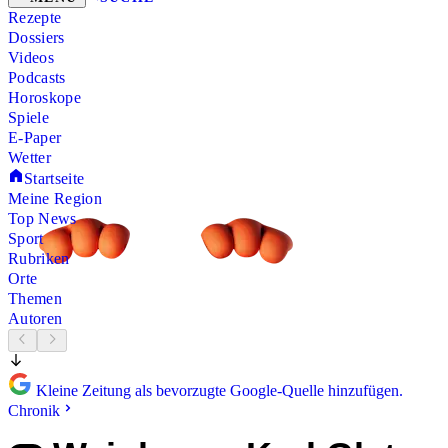
Rezepte
Dossiers
Videos
Podcasts
Horoskope
Spiele
E-Paper
Wetter
Startseite
Meine Region
Top News
Sport
Rubriken
Orte
Themen
Autoren
Kleine Zeitung als bevorzugte Google-Quelle hinzufügen.
Chronik