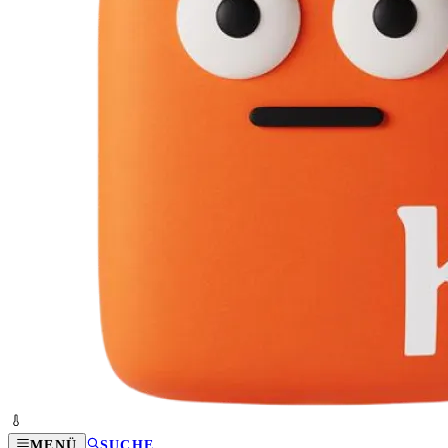
MENÜ
SUCHE