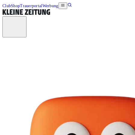
Club
Shop
Trauerportal
Werbung