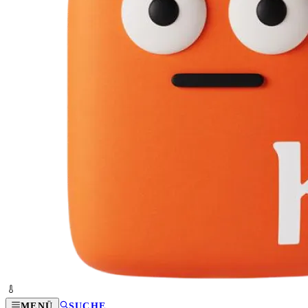
MENÜ
SUCHE