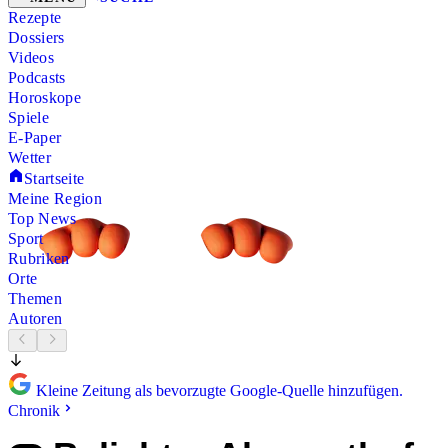
Rezepte
Dossiers
Videos
Podcasts
Horoskope
Spiele
E-Paper
Wetter
Startseite
Meine Region
Top News
Sport
Rubriken
Orte
Themen
Autoren
Kleine Zeitung als bevorzugte Google-Quelle hinzufügen.
Chronik