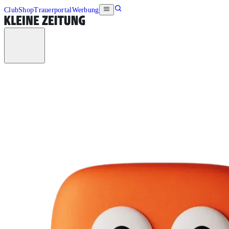
Club
Shop
Trauerportal
Werbung