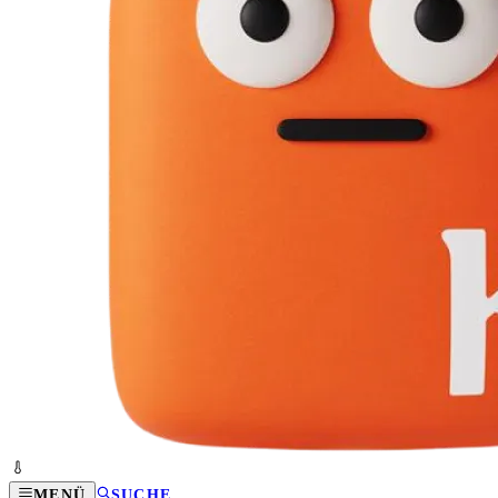
MENÜ
SUCHE