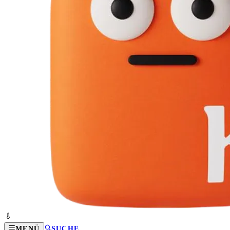
MENÜ
SUCHE