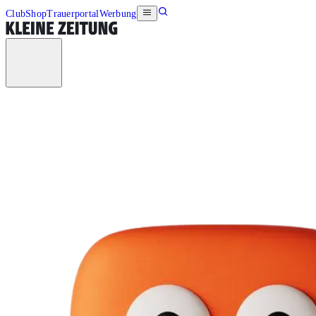
Club
Shop
Trauerportal
Werbung