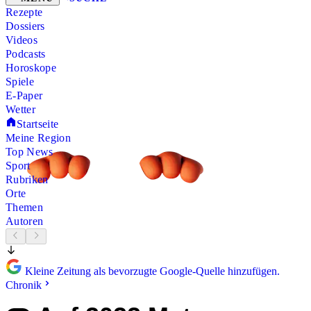
Rezepte
Dossiers
Videos
Podcasts
Horoskope
Spiele
E-Paper
Wetter
Startseite
Meine Region
Top News
Sport
Rubriken
Orte
Themen
Autoren
Kleine Zeitung als bevorzugte Google-Quelle hinzufügen.
Chronik