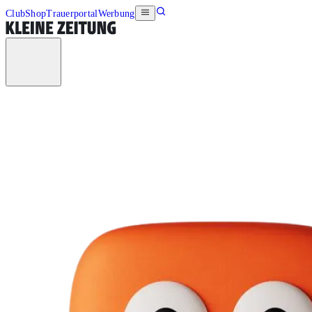
Club
Shop
Trauerportal
Werbung