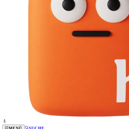
MENÜ
SUCHE