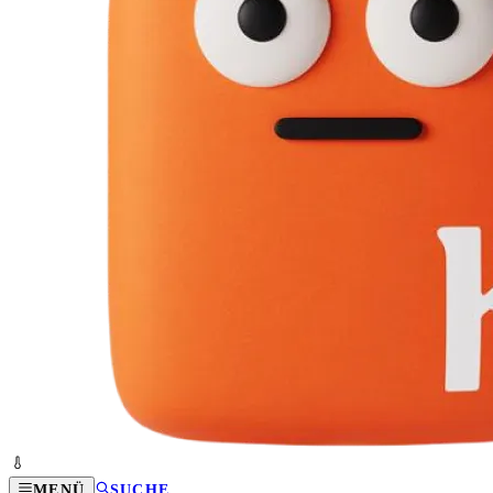
MENÜ
SUCHE