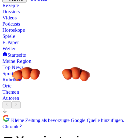
Rezepte
Dossiers
Videos
Podcasts
Horoskope
Spiele
E-Paper
Wetter
Startseite
Meine Region
Top News
Sport
Rubriken
Orte
Themen
Autoren
Kleine Zeitung als bevorzugte Google-Quelle hinzufügen.
Chronik