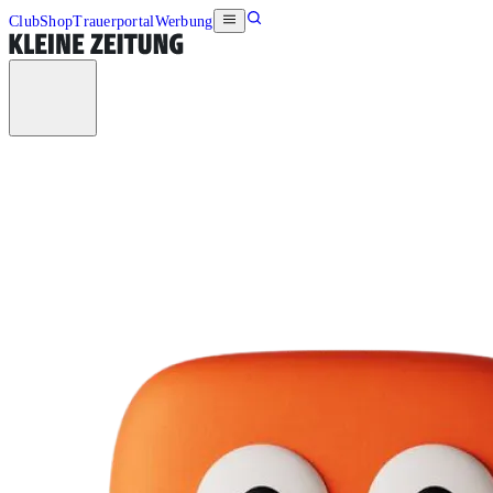
Club
Shop
Trauerportal
Werbung