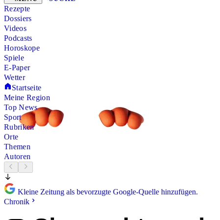
Rezepte
Dossiers
Videos
Podcasts
Horoskope
Spiele
E-Paper
Wetter
Startseite
Meine Region
Top News
Sport
Rubriken
Orte
Themen
Autoren
Kleine Zeitung als bevorzugte Google-Quelle hinzufügen.
Chronik