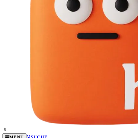
MENÜ
SUCHE