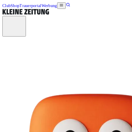
Club
Shop
Trauerportal
Werbung