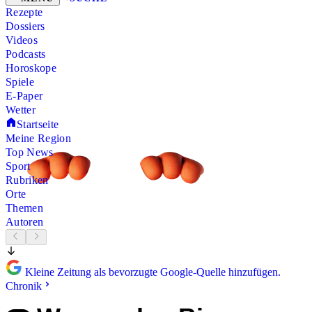
Rezepte
Dossiers
Videos
Podcasts
Horoskope
Spiele
E-Paper
Wetter
Startseite
Meine Region
Top News
Sport
Rubriken
Orte
Themen
Autoren
Kleine Zeitung als bevorzugte Google-Quelle hinzufügen.
Chronik