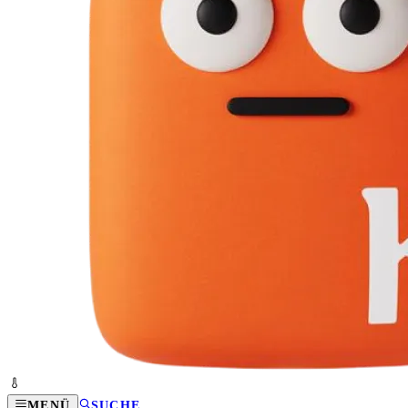
MENÜ
SUCHE