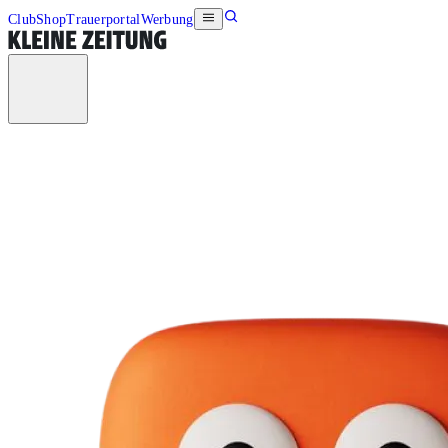
Club
Shop
Trauerportal
Werbung