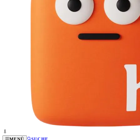
MENÜ
SUCHE