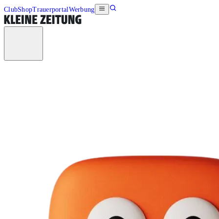
Club
Shop
Trauerportal
Werbung