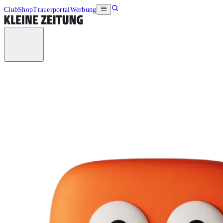
Club
Shop
Trauerportal
Werbung