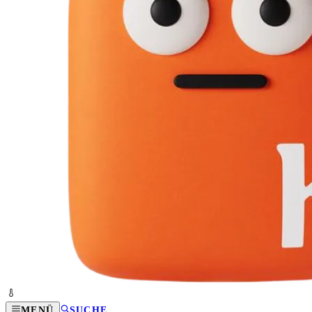
MENÜ
SUCHE