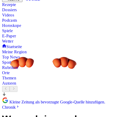
Rezepte
Dossiers
Videos
Podcasts
Horoskope
Spiele
E-Paper
Wetter
Startseite
Meine Region
Top News
Sport
Rubriken
Orte
Themen
Autoren
Kleine Zeitung als bevorzugte Google-Quelle hinzufügen.
Chronik