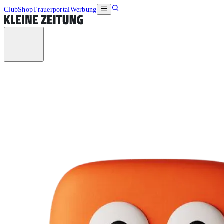
Club
Shop
Trauerportal
Werbung