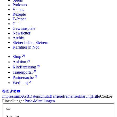
Spiele
Podcasts
Videos
Rezepte
E-Paper
Club
Gewinnspiele
Newsletter
Archiv
Steirer helfen Steirern
Kärntner in Not
Shop
Auktion
Kinderzeitung
Trauerportal
Partnersuche
Werbung
Impressum
AGB
Datenschutz
Barrierefreiheitserklärung
Hilfe
Cookie-
Einstellungen
Push-Mitteilungen
System