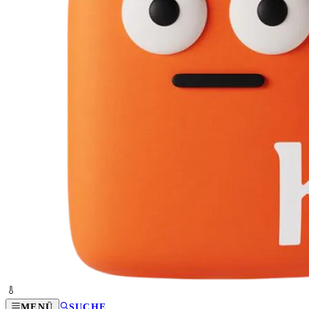
MENÜ
SUCHE