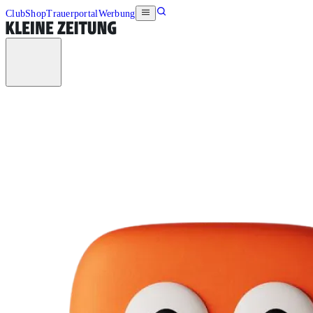
Club
Shop
Trauerportal
Werbung