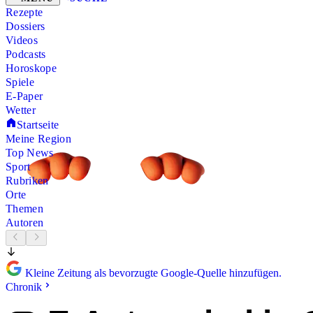
Rezepte
Dossiers
Videos
Podcasts
Horoskope
Spiele
E-Paper
Wetter
Startseite
Meine Region
Top News
Sport
Rubriken
Orte
Themen
Autoren
Kleine Zeitung als bevorzugte Google-Quelle hinzufügen.
Chronik