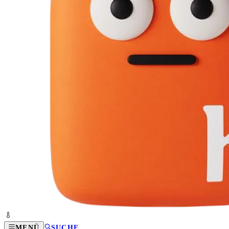
MENÜ
SUCHE