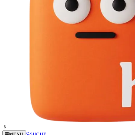
MENÜ
SUCHE