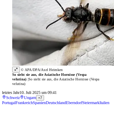
© APA/DPA/Axel Heimken
So sieht sie aus, die Asiatische Hornisse (Vespa
velutina)
|
So sieht sie aus, die Asiatische Hornisse (Vespa
velutina)
letztes Jahr
10. Juli 2025 um 09:41
Schweiz
Ungarn
+7
Portugal
Frankreich
Spanien
Deutschland
Eberndorf
Steiermark
Italien