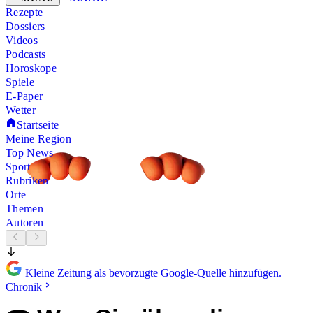
Rezepte
Dossiers
Videos
Podcasts
Horoskope
Spiele
E-Paper
Wetter
Startseite
Meine Region
Top News
Sport
Rubriken
Orte
Themen
Autoren
Kleine Zeitung als bevorzugte Google-Quelle hinzufügen.
Chronik