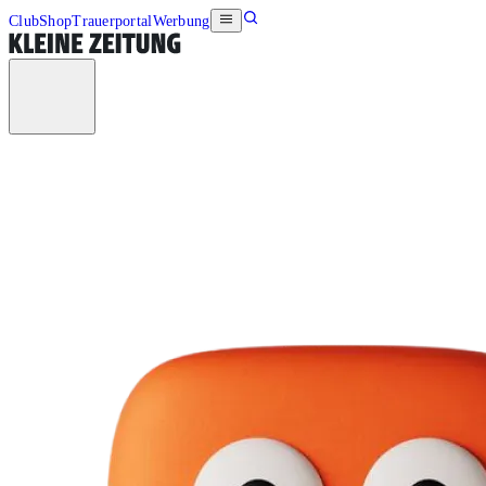
Club
Shop
Trauerportal
Werbung